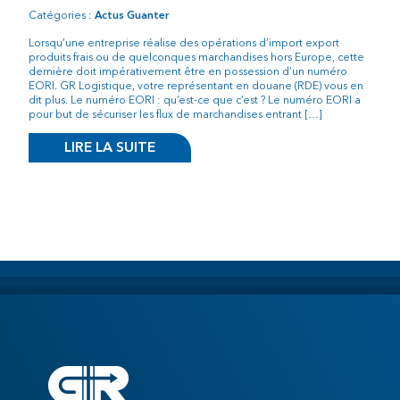
Catégories :
Actus Guanter
Lorsqu’une entreprise réalise des opérations d’import export
produits frais ou de quelconques marchandises hors Europe, cette
dernière doit impérativement être en possession d’un numéro
EORI. GR Logistique, votre représentant en douane (RDE) vous en
dit plus. Le numéro EORI : qu’est-ce que c’est ? Le numéro EORI a
pour but de sécuriser les flux de marchandises entrant […]
LIRE LA SUITE