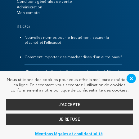
Conditions générales de vente
Administration
Mon compte
BLOG
Nouvelles normes pour le fret aérien : assurer la
sécurité et l’efficacité
Comment importer des marchandises d’un autre pays ?
L’Expertise de Guanter Rodriguez dans l’Expédition de
Marchandises
Nous utilisons des cookies pour vous offrir la meilleure expérience
en ligne. En acceptant, vous acceptez l'utilisation de cookies
conformément à notre politique de confidentialité des cookies.
J’ACCEPTE
JE REFUSE
© 2026 GR Logistique
|
Site créé avec passion par
Agence Point
Com Perpignan
Mentions légales et confidentialité
Français