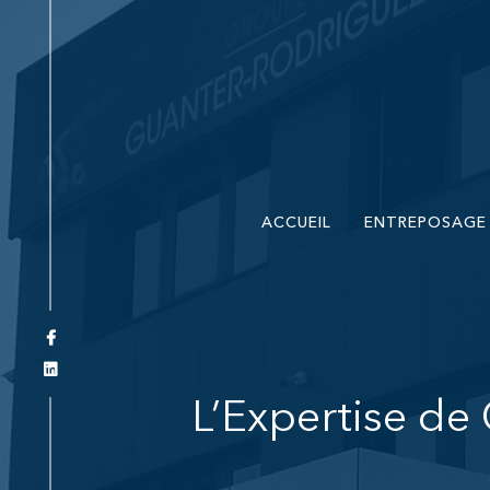
GR Logistique
Guanter Rodriguez Logistique
ACCUEIL
ENTREPOSAGE
L’Expertise de