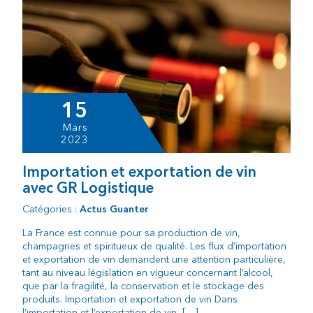
15
Mars
2023
Importation et exportation de vin
avec GR Logistique
Catégories :
Actus Guanter
La France est connue pour sa production de vin,
champagnes et spiritueux de qualité. Les flux d’importation
et exportation de vin demandent une attention particulière,
tant au niveau législation en vigueur concernant l’alcool,
que par la fragilité, la conservation et le stockage des
produits. Importation et exportation de vin Dans
l’importation et l’exportation de vin, […]