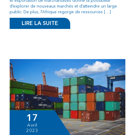
et exportation de marchandises donne la possibilité
d’explorer de nouveaux marchés et d’atteindre un large
public. De plus, l’Afrique regorge de ressources […]
LIRE LA SUITE
17
Avril
2023